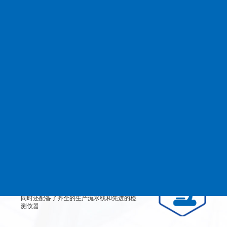
查看更多
MANAGEMENT
品质管理
生产设备
从产品原料到生产每道工艺都严格检测、有
效控制，实行规范的现代化企业管理。
检测设备
公司不仅拥有高素质、高技术的员工团队，
同时还配备了齐全的生产流水线和先进的检
测仪器