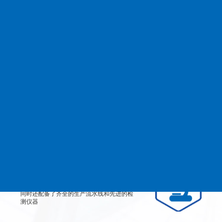
查看更多
MANAGEMENT
品质管理
生产设备
从产品原料到生产每道工艺都严格检测、有
效控制，实行规范的现代化企业管理。
检测设备
公司不仅拥有高素质、高技术的员工团队，
同时还配备了齐全的生产流水线和先进的检
测仪器