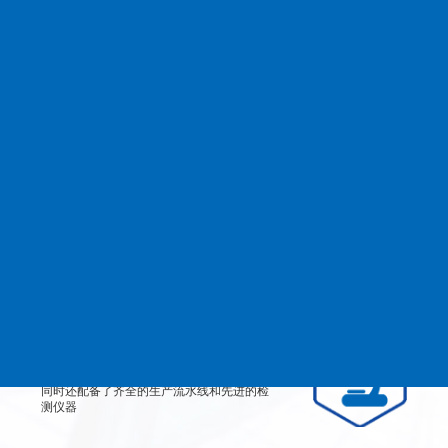
查看更多
MANAGEMENT
品质管理
生产设备
从产品原料到生产每道工艺都严格检测、有
效控制，实行规范的现代化企业管理。
检测设备
公司不仅拥有高素质、高技术的员工团队，
同时还配备了齐全的生产流水线和先进的检
测仪器