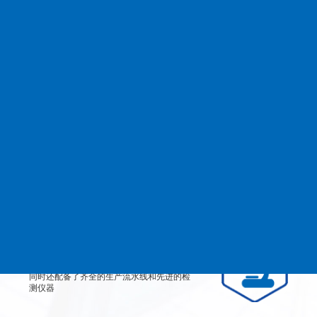
查看更多
MANAGEMENT
品质管理
生产设备
从产品原料到生产每道工艺都严格检测、有
效控制，实行规范的现代化企业管理。
检测设备
公司不仅拥有高素质、高技术的员工团队，
同时还配备了齐全的生产流水线和先进的检
测仪器